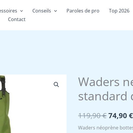
essoires
Conseils
Paroles de pro
Top 2026
Contact
Waders n
standard 
Le
119,90
€
74,90
prix
Waders néoprène bottes 