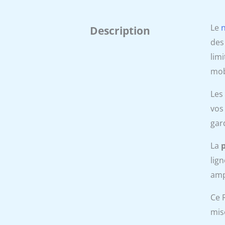
Le
Description
des
lim
mob
Les
vos
gar
La
lign
amp
Ce 
mis