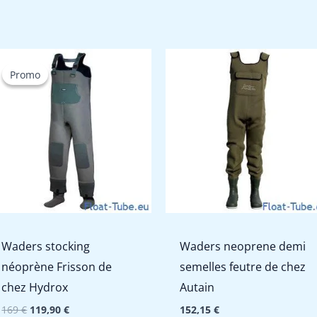
Promo
Promo
Waders stocking
Waders neoprene demi
néoprène Frisson de
semelles feutre de chez
chez Hydrox
Autain
Le
Le
169
€
119,90
€
152,15
€