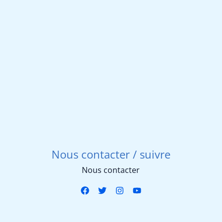
prix
prix
initial
actuel
était :
est :
169 €.
119,90 €.
Nous contacter / suivre
Nous contacter