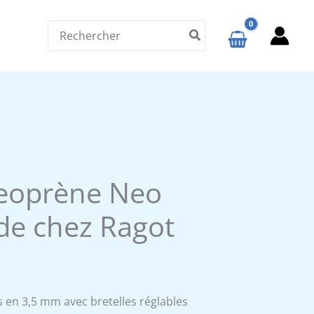
Search
for:
eoprène Neo
de chez Ragot
Le
€
prix
en 3,5 mm avec bretelles réglables