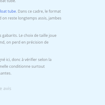
oat tube.
float tube
. Dans ce cadre, le format
nd on reste longtemps assis, jambes
s gabarits. Le choix de taille joue
rand, on perd en précision de
é ici, donc à vérifier selon la
emelle conditionne surtout
santes.
e avis