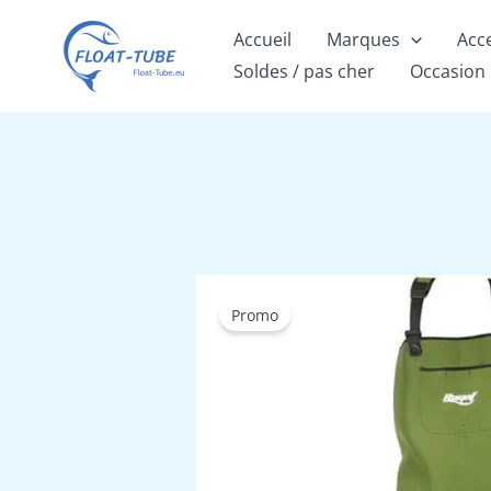
Aller
Accueil
Marques
Acc
au
Soldes / pas cher
Occasion
contenu
Promo