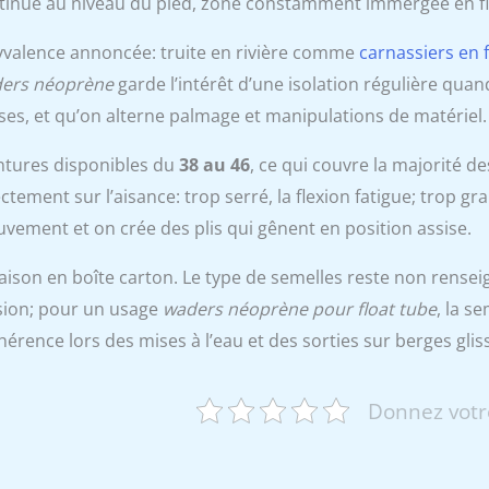
tinue au niveau du pied, zone constamment immergée en fl
yvalence annoncée: truite en rivière comme
carnassiers en 
ers néoprène
garde l’intérêt d’une isolation régulière qua
ses, et qu’on alterne palmage et manipulations de matériel.
ntures disponibles du
38 au 46
, ce qui couvre la majorité de
ctement sur l’aisance: trop serré, la flexion fatigue; trop g
vement et on crée des plis qui gênent en position assise.
aison en boîte carton. Le type de semelles reste non renseign
sion; pour un usage
waders néoprène pour float tube
, la s
hérence lors des mises à l’eau et des sorties sur berges glis
Donnez votr