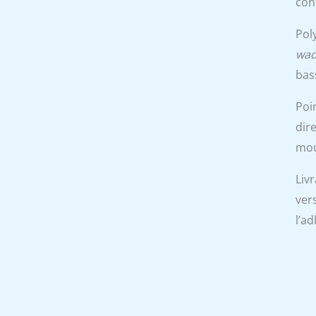
con
Pol
wad
bas
Poi
dire
mou
Livr
ver
l’ad