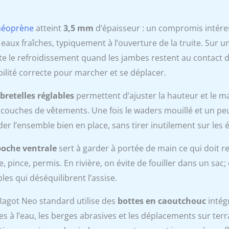
néoprène
atteint
3,5 mm
d’épaisseur : un compromis intére
 eaux fraîches, typiquement à l’ouverture de la truite. Sur u
ite le refroidissement quand les jambes restent au contact d
ilité correcte pour marcher et se déplacer.
bretelles réglables
permettent d’ajuster la hauteur et le m
 couches de vêtements. Une fois le waders mouillé et un peu
der l’ensemble bien en place, sans tirer inutilement sur les 
poche ventrale
sert à garder à portée de main ce qui doit re
e, pince, permis. En rivière, on évite de fouiller dans un sac;
les qui déséquilibrent l’assise.
Ragot Neo standard utilise des
bottes en caoutchouc
intég
es à l’eau, les berges abrasives et les déplacements sur ter