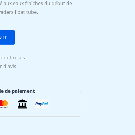
té aux eaux fraîches du début de
actuel
waders float tube.
est :
€.
74,90 €.
UIT
point relais
r d'avis
e de paiement