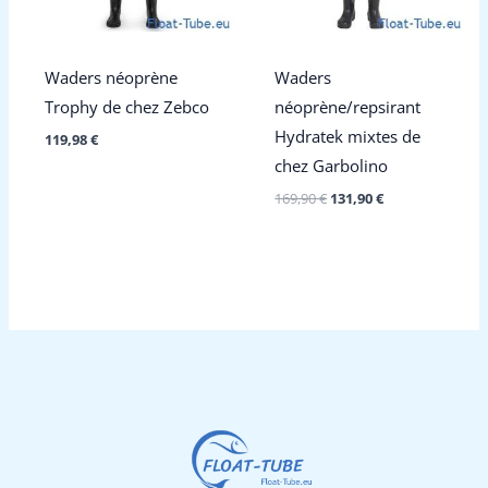
Waders néoprène
Waders
Trophy de chez Zebco
néoprène/repsirant
Hydratek mixtes de
119,98
€
chez Garbolino
Le
Le
169,90
€
131,90
€
prix
prix
initial
actuel
était :
est :
169,90 €.
131,90 €.