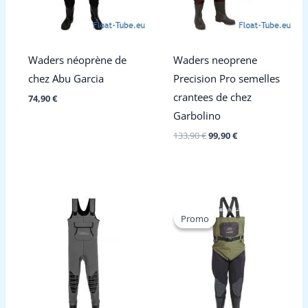
Waders néoprène de
Waders neoprene
chez Abu Garcia
Precision Pro semelles
crantees de chez
74,90
€
Garbolino
Le
Le
133,90
€
99,90
€
prix
prix
initial
actuel
était :
est :
133,90 €.
99,90 €.
Promo
Promo