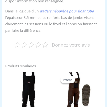
dispo : information non renseignée.
Dans la logique d’un
waders néoprène pour float tube
,
l’épaisseur 3,5 mm et les renforts bas de jambe visent
clairement les sessions où le froid et l’abrasion finissent
par faire la différence.
Donnez votre avis
Produits similaires
Promo
Promo