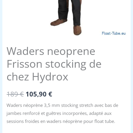
Waders neoprene
Frisson stocking de
chez Hydrox
Le
Le
189
€
105,90
€
prix
prix
Waders néoprène 3,5 mm stocking stretch avec bas de
jambes renforcé et guêtres incorporées, adapté aux
initial
actuel
sessions froides en waders néoprène pour float tube.
était :
est :