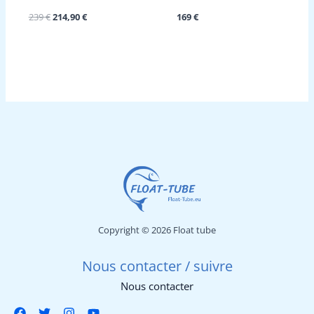
Le
Le
239
€
214,90
€
169
€
prix
prix
initial
actuel
était :
est :
239 €.
214,90 €.
Copyright © 2026 Float tube
Nous contacter / suivre
Nous contacter