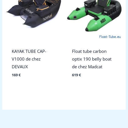
KAYAK TUBE CAP-
Float tube carbon
V1000 de chez
optix 190 belly boat
DEVAUX
de chez Madcat
169
€
619
€