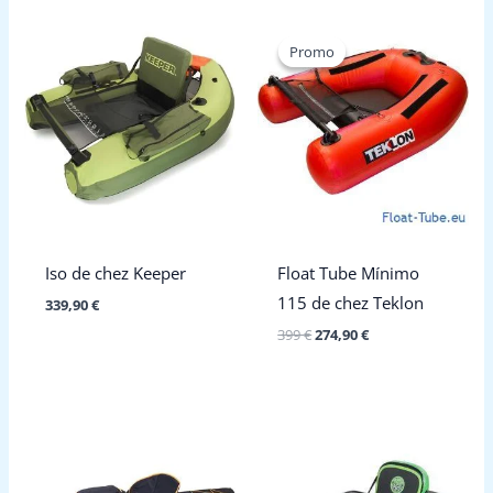
Promo
Promo
Iso de chez Keeper
Float Tube Mínimo
115 de chez Teklon
339,90
€
Le
Le
399
€
274,90
€
prix
prix
initial
actuel
était :
est :
399 €.
274,90 €.