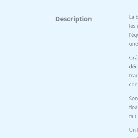
La 
Description
les
l’é
une
Grâ
déc
tra
con
Son
flo
fai
Un