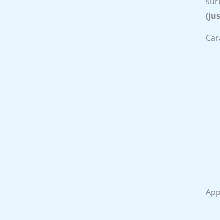
sur
(ju
Cara
App