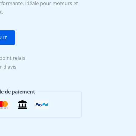
erformante. Idéale pour moteurs et
actuel
s.
est :
€.
159,99 €.
UIT
point relais
r d'avis
e de paiement