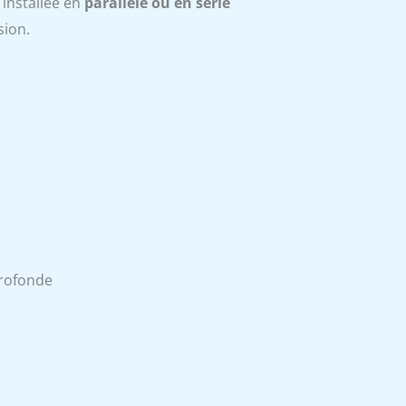
 installée en
parallèle ou en série
sion.
profonde