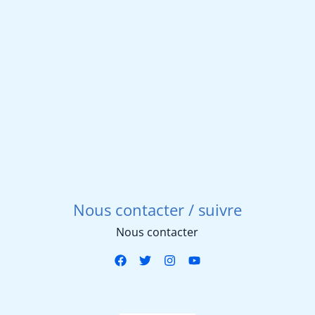
initial
actuel
239,99 €.
209,99 €.
était :
est :
504 €.
443,50 €.
Nous contacter / suivre
Nous contacter