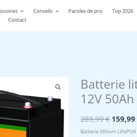
essoires
Conseils
Paroles de pro
Top 2026
Contact
Batterie 
12V 50Ah
Le
289,99
€
159,9
prix
Batterie lithium LiFePO