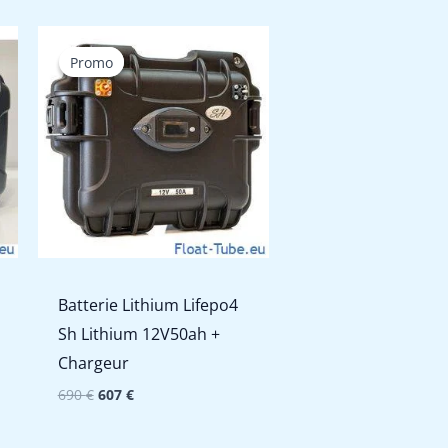
Promo
Promo
Batterie Lithium Lifepo4
Sh Lithium 12V50ah +
Chargeur
Le
Le
690
€
607
€
prix
prix
initial
actuel
était :
est :