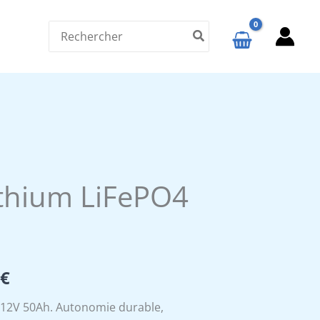
Search
for:
lithium LiFePO4
Le
9
€
prix
4 12V 50Ah. Autonomie durable,