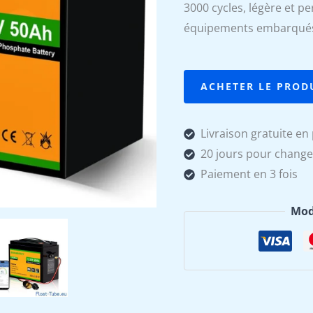
3000 cycles, légère et p
initial
équipements embarqué
était :
289,99 
ACHETER LE PROD
Livraison gratuite en 
20 jours pour change
Paiement en 3 fois
Mod