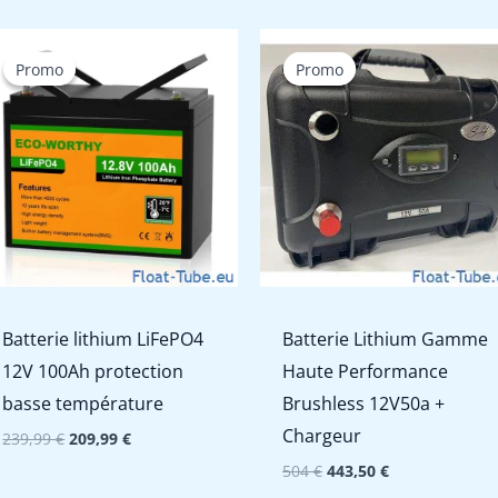
Promo
Promo
Promo
Promo
Batterie lithium LiFePO4
Batterie Lithium Gamme
12V 100Ah protection
Haute Performance
basse température
Brushless 12V50a +
Chargeur
Le
Le
239,99
€
209,99
€
prix
prix
Le
Le
504
€
443,50
€
initial
actuel
prix
prix
était :
est :