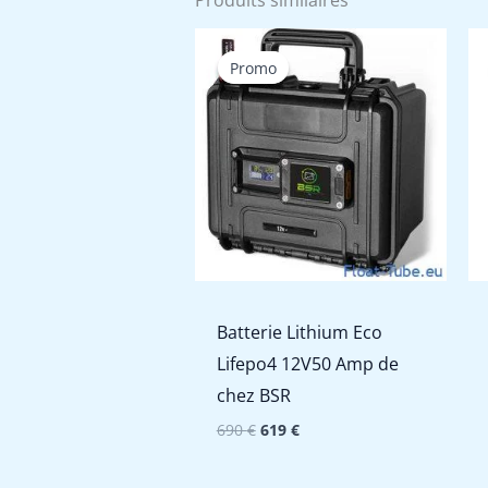
Produits similaires
Promo
Promo
Batterie Lithium Eco
Lifepo4 12V50 Amp de
chez BSR
Le
Le
690
€
619
€
prix
prix
initial
actuel
était :
est :