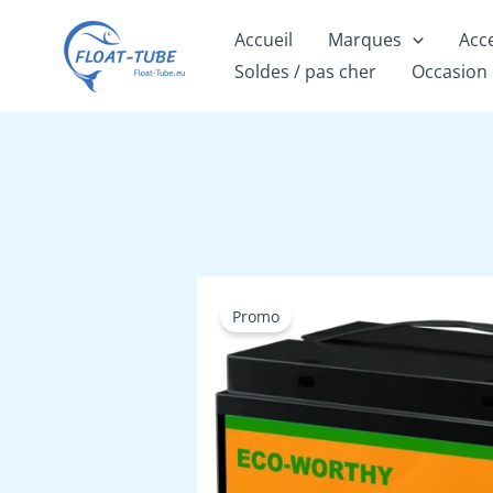
Aller
Accueil
Marques
Acc
au
Soldes / pas cher
Occasion
contenu
Promo