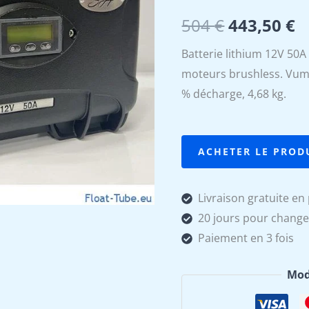
Le
L
504
€
443,50
€
prix
p
Batterie lithium 12V 50
moteurs brushless. Vumè
initial
a
% décharge, 4,68 kg.
était :
es
504 €.
4
ACHETER LE PROD
Livraison gratuite en 
20 jours pour change
Paiement en 3 fois
Mod