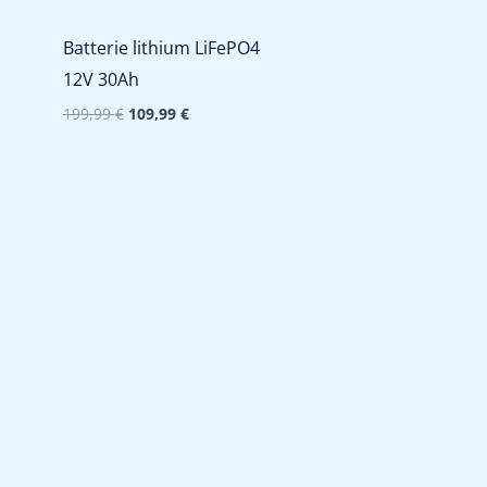
Batterie lithium LiFePO4
12V 30Ah
Le
Le
199,99
€
109,99
€
prix
prix
initial
actuel
était :
est :
199,99 €.
109,99 €.