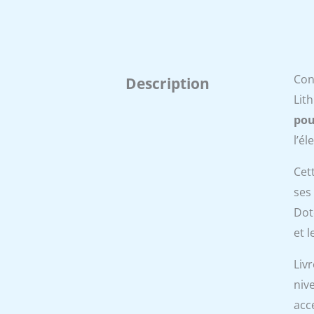
Con
Description
Lit
pou
l’é
Cet
ses
Dot
et 
Liv
niv
acc