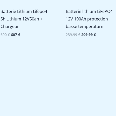
Batterie Lithium Lifepo4
Batterie lithium LiFePO4
Sh Lithium 12V50ah +
12V 100Ah protection
Chargeur
basse température
Le
Le
Le
Le
690
€
607
€
239,99
€
209,99
€
prix
prix
prix
prix
initial
actuel
initial
actuel
était :
est :
était :
est :
690 €.
607 €.
239,99 €.
209,99 €.