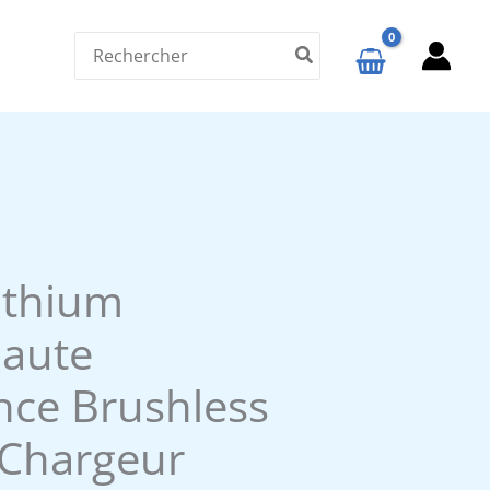
Search
for:
Lithium
aute
nce Brushless
 Chargeur