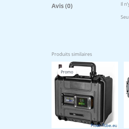
Il n
Avis (0)
Seul
Produits similaires
Promo
Promo