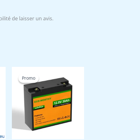
lité de laisser un avis.
Promo
Promo