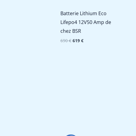
Batterie Lithium Eco
Lifepo4 12V50 Amp de
chez BSR
Le
Le
690
€
619
€
prix
prix
initial
actuel
était :
est :
690 €.
619 €.