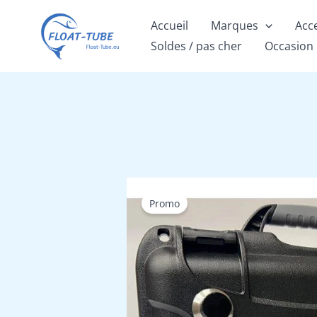
Aller
Accueil
Marques
Acc
au
Soldes / pas cher
Occasion
contenu
Promo