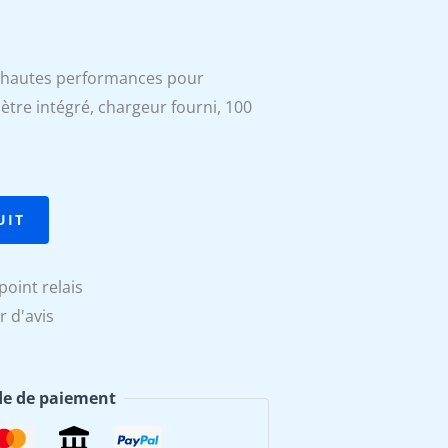
e
rix
A hautes performances pour
tre intégré, chargeur fourni, 100
ctuel
t :
43,50 €.
UIT
point relais
r d'avis
e de paiement