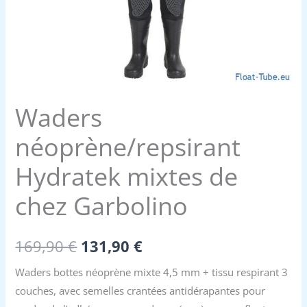
Waders
néoprène/repsirant
Hydratek mixtes de
chez Garbolino
Le
Le
169,90
€
131,90
€
prix
prix
Waders bottes néoprène mixte 4,5 mm + tissu respirant 3
couches, avec semelles crantées antidérapantes pour
initial
actuel