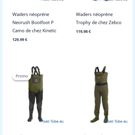
Waders néopréne
Waders néoprène
Neorush Bootfoot P
Trophy de chez Zebco
Camo de chez Kinetic
119,98
€
129,99
€
Promo
Promo