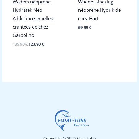
Waders néoprène
Waders stocking
Hydratek Neo
néoprène Hydrik de
Addiction semelles
chez Hart
crantées de chez
69,99
€
Garbolino
Le
Le
139,90
€
123,90
€
prix
prix
initial
actuel
était :
est :
139,90 €.
123,90 €.
Copyright © 2026 Float tube