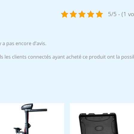
5/5 - (1 v
’y a pas encore d’avis.
s les clients connectés ayant acheté ce produit ont la possibi