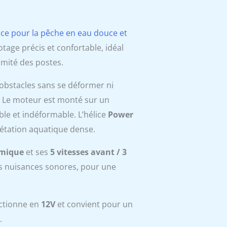
nce pour la pêche en eau douce et
ilotage précis et confortable, idéal
mité des postes.
s obstacles sans se déformer ni
er. Le moteur est monté sur un
able et indéformable. L’hélice
Power
étation aquatique dense.
omique
et ses
5 vitesses avant / 3
les nuisances sonores, pour une
nctionne en
12V
et convient pour un
.