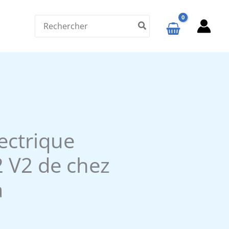
Search
for:
ectrique
 V2 de chez
a