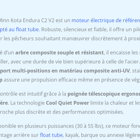
Minn Kota Endura C2 V2 est un
moteur électrique de référe
pté au float tube
. Robuste, silencieux et fiable, il offre un p
r les pêcheurs souhaitant manœuvrer discrètement à proxi
é d’un
arbre composite souple et résistant
, il encaisse le
iller, avec une durée de vie bien supérieure à celle de l’aci
port multi-positions en matériau composite anti-UV
, st
p
assure une propulsion efficace même en présence de vég
ontrôle est intuitif grâce à la
poignée télescopique ergon
ière
. La technologie
Cool Quiet Power
limite la chaleur et 
roche plus discrète et des performances optimisées.
ponible en plusieurs puissances (30 à 55 lbs), ce moteur fo
tage arrière sur
float tube
, kayak, barque ou annexe légère