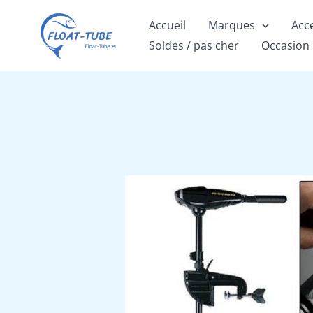
Aller
Accueil
Marques
Acc
au
Soldes / pas cher
Occasion
contenu