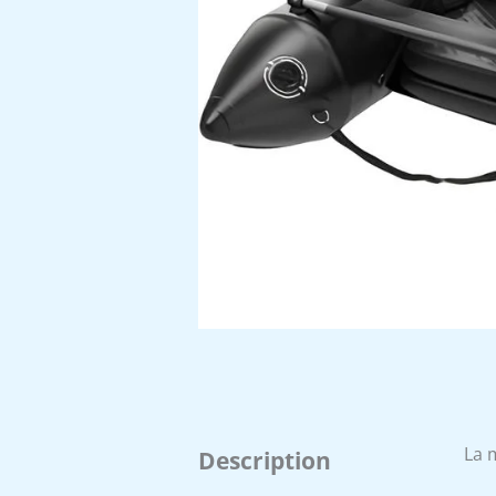
La 
Description