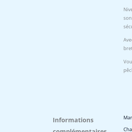
Niv
son
sécu
Ave
bre
Vou
pêc
Ma
Informations
Cha
complémentaires