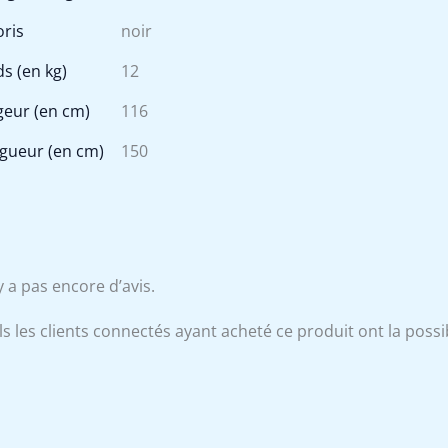
oris
noir
ds (en kg)
12
geur (en cm)
116
gueur (en cm)
150
’y a pas encore d’avis.
s les clients connectés ayant acheté ce produit ont la possibi