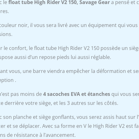
c le
float tube High Rider V2 150, Savage Gear
a pensé et c
res.
couleur noir, il vous sera livré avec un équipement qui vou
sions.
r le confort, le float tube High Rider V2 150 possède un sièg
ispose aussi d’un repose pieds lui aussi réglable.
ant vous, une barre viendra empêcher la déformation et ser
eption .
n’est pas moins de
4 sacoches EVA et étanches
qui vous ser
e derrière votre siège, et les 3 autres sur les côtés.
c son planche et siège gonflants, vous serez assis haut sur l
cer et se déplacer. Avec sa forme en V le High Rider V2 est
ns de résistance à l’avancement.