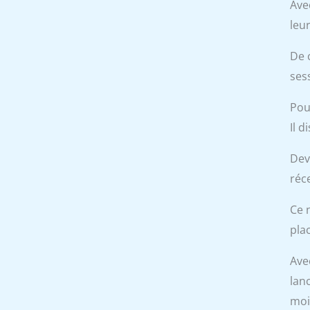
Ave
leur
De 
ses
Pou
Il d
Dev
réc
Ce 
plac
Ave
lan
moi