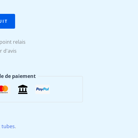
UIT
point relais
r d'avis
e de paiement
t tubes
.