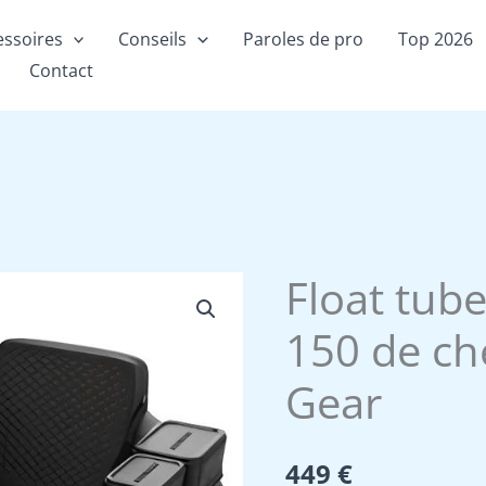
essoires
Conseils
Paroles de pro
Top 2026
Contact
Float tub
150 de ch
Gear
449
€