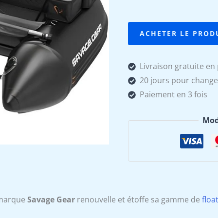
ACHETER LE PROD
Livraison gratuite en 
20 jours pour change
Paiement en 3 fois
Mod
marque
Savage Gear
renouvelle et étoffe sa gamme de
floa