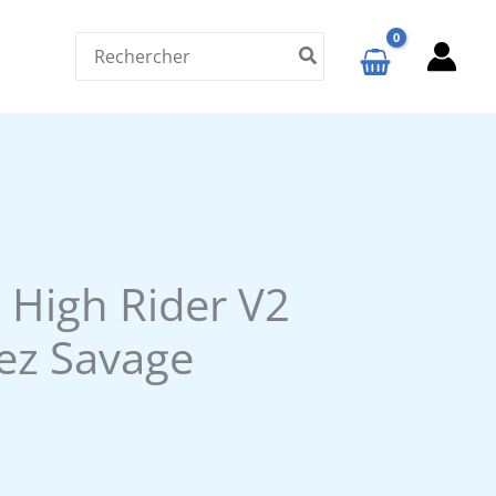
Search
for:
e High Rider V2
ez Savage