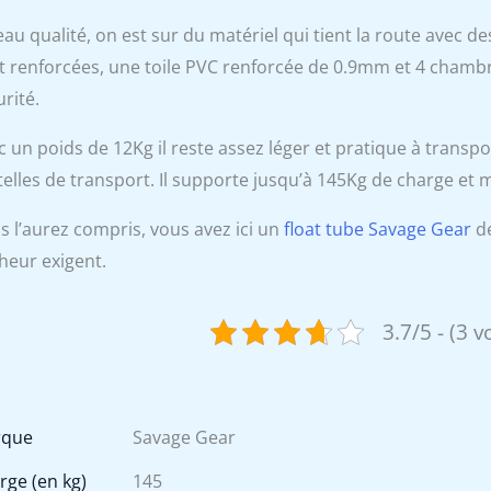
eau qualité, on est sur du matériel qui tient la route avec d
t renforcées, une toile PVC renforcée de 0.9mm et 4 chambr
rité.
c un poids de 12Kg il reste assez léger et pratique à trans
telles de transport. Il supporte jusqu’à 145Kg de charge et
s l’aurez compris, vous avez ici un
float tube Savage Gear
de
heur exigent.
3.7/5 - (3 v
rque
Savage Gear
rge (en kg)
145