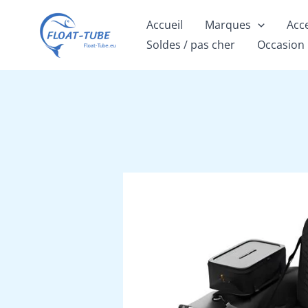
Aller
Accueil
Marques
Acc
au
Soldes / pas cher
Occasion
contenu