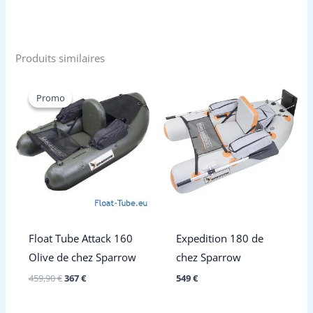
Produits similaires
Promo
Promo
Float Tube Attack 160
Expedition 180 de
Olive de chez Sparrow
chez Sparrow
Le
Le
459,90
€
367
€
549
€
prix
prix
initial
actuel
était :
est :