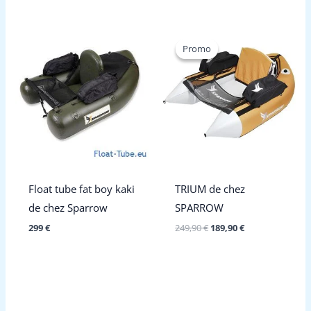
459,90 €.
367 €.
Promo
Promo
Float tube fat boy kaki
TRIUM de chez
de chez Sparrow
SPARROW
Le
Le
299
€
249,90
€
189,90
€
prix
prix
initial
actuel
était :
est :
249,90 €.
189,90 €.