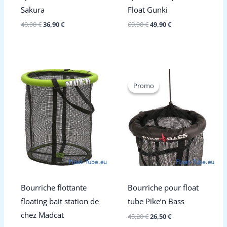
Sakura
Float Gunki
Le
Le
Le
Le
40,90
€
36,90
€
69,90
€
49,90
€
prix
prix
prix
prix
initial
actuel
initial
actuel
était :
est :
était :
est :
40,90 €.
36,90 €.
69,90 €.
49,90 €.
Promo
Promo
Bourriche flottante
Bourriche pour float
floating bait station de
tube Pike’n Bass
chez Madcat
Le
Le
45,20
€
26,50
€
prix
prix